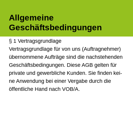
Allgemeine
Geschäftsbedingungen
§ 1 Ver­trags­grund­la­ge
Ver­trags­grund­la­ge für von uns (Auf­trag­neh­mer)
über­nom­me­ne Auf­trä­ge sind die nach­ste­hen­den
Geschäfts­be­din­gun­gen. Die­se AGB gel­ten für
pri­va­te und gewerb­li­che Kun­den. Sie fin­den kei­
ne Anwen­dung bei einer Ver­ga­be durch die
öffent­li­che Hand nach VOB/A.
§ 2 Ange­bot – Prei­se
Ange­bo­te haben eine Gül­tig­keit von 6 Wochen
ab dem Ange­bots­da­tum. Mit der Ange­bots­an­
nah­me gel­ten die Ange­bots­prei­se wei­te­re vier